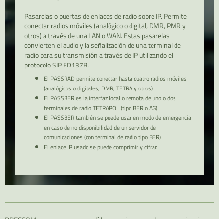
Pasarelas o puertas de enlaces de radio sobre IP. Permite
conectar radios móviles (analógico o digital, DMR, PMR y
otros) a través de una LAN o WAN. Estas pasarelas
convierten el audio y la señalización de una terminal de
radio para su transmisión a través de IP utilizando el
protocolo SIP ED137B.
El PASSRAD permite conectar hasta cuatro radios móviles
(analógicos o digitales, DMR, TETRA y otros)
El PASSBER es la interfaz local o remota de uno o dos
terminales de radio TETRAPOL (tipo BER o AG)
El PASSBER también se puede usar en modo de emergencia
en caso de no disponibilidad de un servidor de
comunicaciones (con terminal de radio tipo BER)
El enlace IP usado se puede comprimir y cifrar.